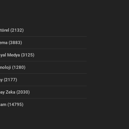
törel (2132)
ema (3883)
yal Medya (3125)
noloji (1280)
y (2177)
ay Zeka (2030)
şam (14795)