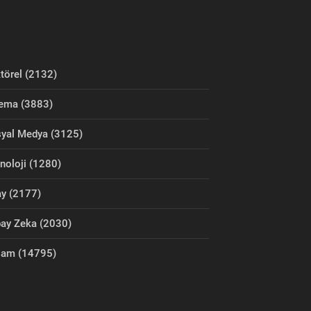
törel (2132)
ema (3883)
yal Medya (3125)
noloji (1280)
y (2177)
ay Zeka (2030)
şam (14795)