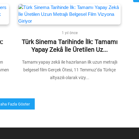
1 yıl önce
k:
Türk Sinema Tarihinde İlk: Tamamı
Yapay Zekâ İle Üretilen Uz...
en
Tamamı yapay zekâ ile hazırlanan ilk uzun metrajlı
esmen
belgesel film Gerçek Ötesi, 11 Temmuz’da Türkçe
altyazılı olarak vizy...
aha Fazla Göster