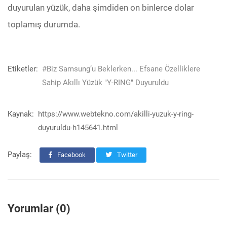
duyurulan yüzük, daha şimdiden on binlerce dolar
toplamış durumda.
Etiketler:
#Biz Samsung’u Beklerken... Efsane Özelliklere
Sahip Akıllı Yüzük "Y-RING" Duyuruldu
Kaynak:
https://www.webtekno.com/akilli-yuzuk-y-ring-
duyuruldu-h145641.html
Paylaş:
Facebook
Twitter
Yorumlar (0)