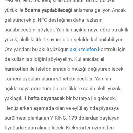
Y-RING, NFC teknolojisi ile donatıldı. Bu da bu akıllı
yüzük ile
ödeme yapılabileceği
anlamına geliyor. Ancak
geliştirici ekip, NFC desteğinin daha fazlasını
sunabileceğini söyledi. Yapılan açıklamaya göre bu akıllı
yüzük, akıllı kilitlerle uyumlu bir şekilde kullanılabiliyor.
Öte yandan; bu akıllı yüzüğün
akıllı telefon
kontrolü için
de kullanılabildiğini söyleyelim. Kullanıcılar,
el
hareketleri ile
telefonlarındaki müziği değiştirebilecek,
kamera uygulamalarını yönetebilecekler. Yapılan
açıklamaya göre tüm bu özelliklere sahip akıllı yüzük,
yaklaşık
1 hafta dayanacak
bir batarya ile gelecek.
Henüz erken aşamada olan ve eylül ayında piyasaya
sürülmesi planlanan Y-RING,
179 dolardan
başlayan
fiyatlarla satın alınabilecek. Kickstarter üzerinden