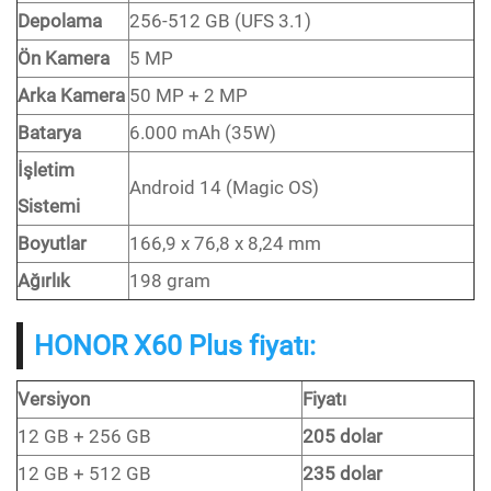
Depolama
256-512 GB (UFS 3.1)
Ön Kamera
5 MP
Arka Kamera
50 MP + 2 MP
Batarya
6.000 mAh (35W)
İşletim
Android 14 (Magic OS)
Sistemi
Boyutlar
166,9 x 76,8 x 8,24 mm
Ağırlık
198 gram
HONOR X60 Plus fiyatı:
Versiyon
Fiyatı
12 GB + 256 GB
205 dolar
12 GB + 512 GB
235 dolar