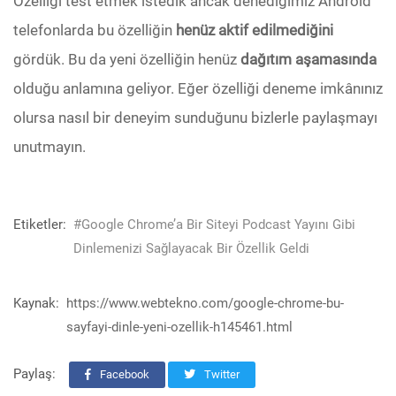
Özelliği test etmek istedik ancak denediğimiz Android
telefonlarda bu özelliğin
henüz aktif
edilmediğini
gördük. Bu da yeni özelliğin henüz
dağıtım aşamasında
olduğu anlamına geliyor. Eğer özelliği deneme imkânınız
olursa nasıl bir deneyim sunduğunu bizlerle paylaşmayı
unutmayın.
Etiketler:
#Google Chrome’a Bir Siteyi Podcast Yayını Gibi
Dinlemenizi Sağlayacak Bir Özellik Geldi
Kaynak:
https://www.webtekno.com/google-chrome-bu-
sayfayi-dinle-yeni-ozellik-h145461.html
Paylaş:
Facebook
Twitter