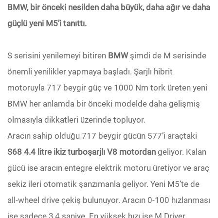
BMW, bir önceki nesilden daha büyük, daha ağır ve daha
güçlü yeni M5’i tanıttı.
S serisini yenilemeyi bitiren
BMW
şimdi de M serisinde
önemli yenilikler yapmaya başladı. Şarjlı hibrit
motoruyla 717 beygir güç ve 1000 Nm tork üreten yeni
BMW her anlamda bir önceki modelde daha gelişmiş
olmasıyla dikkatleri üzerinde topluyor.
Aracın sahip olduğu 717 beygir gücün 577’i araçtaki
S68 4.4 litre ikiz turboşarjlı V8 motordan
geliyor. Kalan
gücü ise aracın entegre elektrik motoru üretiyor ve araç
sekiz ileri otomatik şanzımanla geliyor. Yeni M5’te de
all-wheel drive çekiş bulunuyor. Aracın 0-100 hızlanması
ise sadece 3,4 saniye. En yüksek hızı ise M Driver