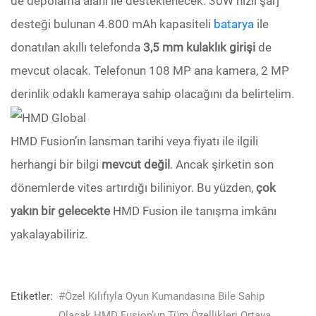
de depolama alanı ile desteklenecek. 30W hızlı şarj
desteği bulunan 4.800 mAh kapasiteli
batarya
ile
donatılan akıllı telefonda
3,5 mm kulaklık girişi
de
mevcut olacak. Telefonun 108 MP ana kamera, 2 MP
derinlik odaklı kameraya sahip olacağını da belirtelim.
HMD Fusion’ın lansman tarihi veya fiyatı ile ilgili
herhangi bir bilgi
mevcut değil
. Ancak şirketin son
dönemlerde vites artırdığı biliniyor. Bu yüzden,
çok
yakın bir gelecekte
HMD Fusion ile tanışma imkânı
yakalayabiliriz.
Etiketler:
#Özel Kılıfıyla Oyun Kumandasına Bile Sahip
Olacak HMD Fusion’un Tüm Özellikleri Ortaya