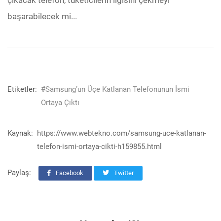
çıkacak telefon, tüketicilerin ilgisini çekmeyi
başarabilecek mi...
Etiketler:
#Samsung’un Üçe Katlanan Telefonunun İsmi
Ortaya Çıktı
Kaynak:
https://www.webtekno.com/samsung-uce-katlanan-
telefon-ismi-ortaya-cikti-h159855.html
Paylaş:
Facebook
Twitter