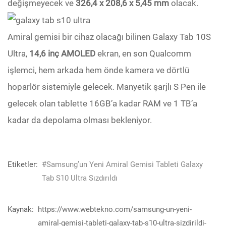
değişmeyecek ve
326,4 x 208,6 x 5,45 mm
olacak.
Amiral gemisi bir cihaz olacağı bilinen Galaxy Tab 10S
Ultra,
14,6 inç AMOLED
ekran, en son Qualcomm
işlemci, hem arkada hem önde kamera ve dörtlü
hoparlör sistemiyle gelecek. Manyetik şarjlı S Pen ile
gelecek olan tablette 16GB’a kadar RAM ve 1 TB’a
kadar da depolama olması bekleniyor.
Etiketler:
#Samsung’un Yeni Amiral Gemisi Tableti Galaxy
Tab S10 Ultra Sızdırıldı
Kaynak:
https://www.webtekno.com/samsung-un-yeni-
amiral-gemisi-tableti-galaxy-tab-s10-ultra-sizdirildi-