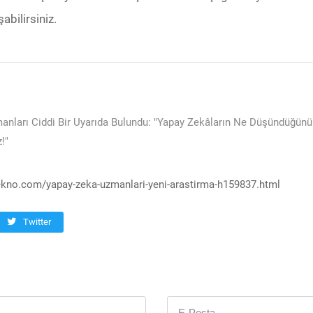
abilirsiniz.
nları Ciddi Bir Uyarıda Bulundu: "Yapay Zekâların Ne Düşündüğünü
!"
kno.com/yapay-zeka-uzmanlari-yeni-arastirma-h159837.html
Twitter