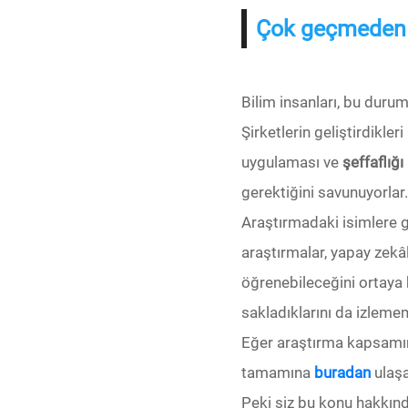
Çok geçmeden d
Bilim insanları, bu duru
Şirketlerin geliştirdikle
uygulaması ve
şeffaflığ
gerektiğini savunuyorlar.
Araştırmadaki isimlere 
araştırmalar, yapay zekâl
öğrenebileceğini ortaya 
sakladıklarını da izlemem
Eğer araştırma kapsamın
tamamına
buradan
ulaşa
Peki siz bu konu hakkın