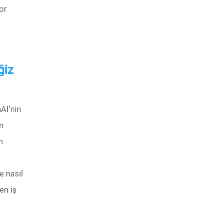
or
ğiz
AI’nin
n
n
e nasıl
en iş