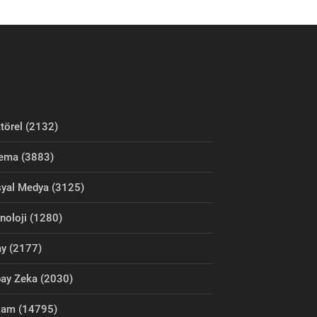
törel (2132)
ema (3883)
yal Medya (3125)
noloji (1280)
y (2177)
ay Zeka (2030)
şam (14795)