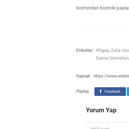
kısmından bizimle paylaş
Etiketler:
#Yapay Zekâ Uzma
Daima Görmeliyiz
Kaynak:
https://www.webte
Paylaş:
Facebook
Yorum Yap