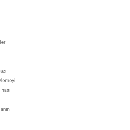
ler
azı
izlemeyi
 nasıl
manın