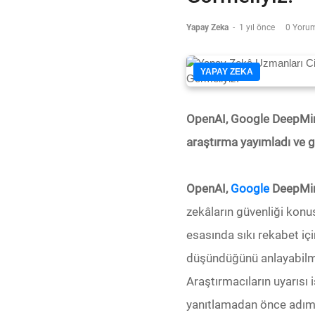
Yapay Zeka
-
1 yıl önce
0 Yoru
YAPAY ZEKA
OpenAI, Google DeepMind,
araştırma yayımladı ve g
OpenAI,
Google
DeepMin
zekâların güvenliği konu
esasında sıkı rekabet içi
düşündüğünü anlayabilmem
Araştırmacıların uyarısı
yanıtlamadan önce adım a