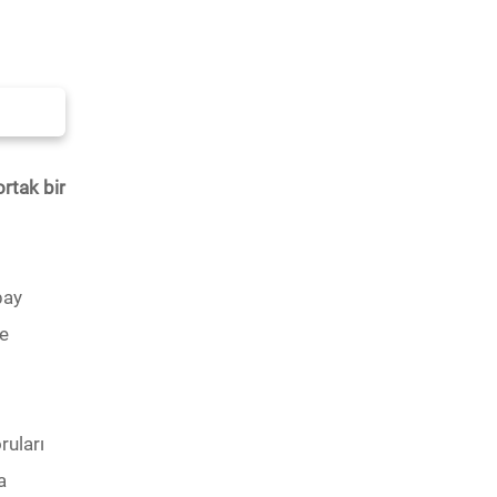
rtak bir
pay
de
ruları
a