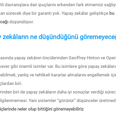
tli davranışlara dair ipuçlarını erkenden fark etmemizi sağlıy
an sürecek diye bir garanti yok. Yapay zekâlar geliştikçe
bu
acağı
düşünülüyor.
 zekâların ne düşündüğünü göremeyece
rasında yapay zekânın öncülerinden Geoffrey Hinton ve Open
kever gibi önemli isimler var. Bu isimlere göre yapay zekâları
rebilmek, yanlış ve tehlikeli kararlar almalarını engellemek içi
lardan biri.
inden biri de yapay zekâların daha iyi sonuçlar verdiği sürec
lgilenmemesi. Yani sistemler “görünür” düşünceler üretmed
içlerinde neler olup bittiğini göremeyebiliriz
.