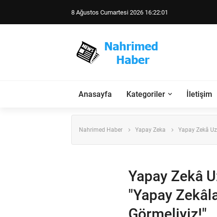
8 Ağustos Cumartesi 2026 16:22:02
Anasayfa
Kategoriler
İletişim
Nahrimed Haber
Yapay Zeka
Yapay Zekâ Uzm
Yapay Zekâ Uz
"Yapay Zekâl
Görmeliyiz!"