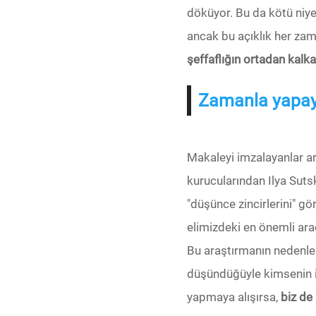
döküyor. Bu da kötü niye
ancak bu açıklık her zam
şeffaflığın ortadan kalk
Zamanla yapay
Makaleyi imzalayanlar a
kurucularından Ilya Suts
"düşünce zincirlerini" gö
elimizdeki en önemli araç
Bu araştırmanın nedenler
düşündüğüyle kimsenin i
yapmaya alışırsa,
biz de 