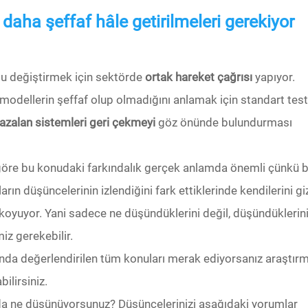
aha şeffaf hâle getirilmeleri gerekiyor
mu değiştirmek için sektörde
ortak hareket çağrısı
yapıyor.
ri modellerin şeffaf olup olmadığını anlamak için standart test
ı azalan sistemleri geri çekmeyi
göz önünde bulundurması
göre bu konudaki farkındalık gerçek anlamda önemli çünkü b
arın düşüncelerinin izlendiğini fark ettiklerinde kendilerini g
koyuyor. Yani sadece ne düşündüklerini değil, düşündüklerini
iz gerekebilir.
da değerlendirilen tüm konuları merak ediyorsanız araştır
bilirsiniz.
da ne düşünüyorsunuz? Düşüncelerinizi aşağıdaki yorumlar