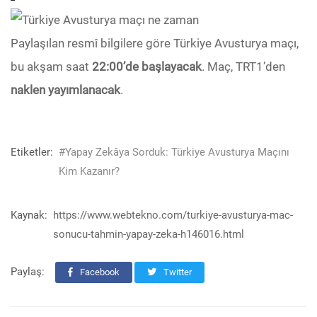
Paylaşılan resmî bilgilere göre Türkiye Avusturya maçı,
bu akşam saat
22:00’de başlayacak
. Maç, TRT1’den
naklen yayımlanacak
.
Etiketler:
#Yapay Zekâya Sorduk: Türkiye Avusturya Maçını
Kim Kazanır?
Kaynak:
https://www.webtekno.com/turkiye-avusturya-mac-
sonucu-tahmin-yapay-zeka-h146016.html
Paylaş:
Facebook
Twitter