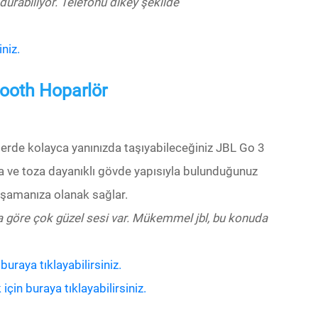
rabiliyor. Telefonu dikey şekilde
niz.
tooth Hoparlör
tillerde kolayca yanınızda taşıyabileceğiniz JBL Go 3
ya ve toza dayanıklı gövde yapısıyla bulunduğunuz
aşamanıza olanak sağlar.
una göre çok güzel sesi var. Mükemmel jbl, bu konuda
raya tıklayabilirsiniz.
in buraya tıklayabilirsiniz.