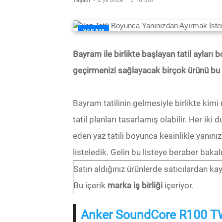
Yaşam
-
2 yıl önce
0 Yorum
YAŞAM
Bayram ile birlikte başlayan tatil ayları 
geçirmenizi sağlayacak birçok ürünü bu iç
Bayram tatilinin gelmesiyle birlikte kimi
tatil planları tasarlamış olabilir. Her i
eden yaz tatili boyunca kesinlikle yanınız
listeledik. Gelin bu listeye beraber bakal
Satın aldığınız ürünlerde satıcılardan 
Bu içerik
marka iş birliği
içeriyor.
Anker SoundCore R100 