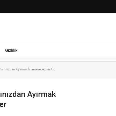
Gizlilik
Yanınızdan Ayırmak İstemeyeceğiniz Ü...
nınızdan Ayırmak
er