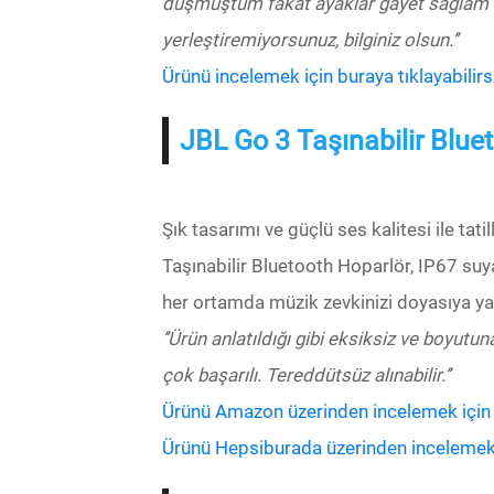
düşmüştüm fakat ayaklar gayet sağlam du
yerleştiremiyorsunuz, bilginiz olsun.’’
Ürünü incelemek için buraya tıklayabilirsi
JBL Go 3 Taşınabilir Blue
Şık tasarımı ve güçlü ses kalitesi ile ta
Taşınabilir Bluetooth Hoparlör, IP67 su
her ortamda müzik zevkinizi doyasıya y
’’Ürün anlatıldığı gibi eksiksiz ve boyut
çok başarılı. Tereddütsüz alınabilir.’’
Ürünü Amazon üzerinden incelemek için bu
Ürünü Hepsiburada üzerinden incelemek iç