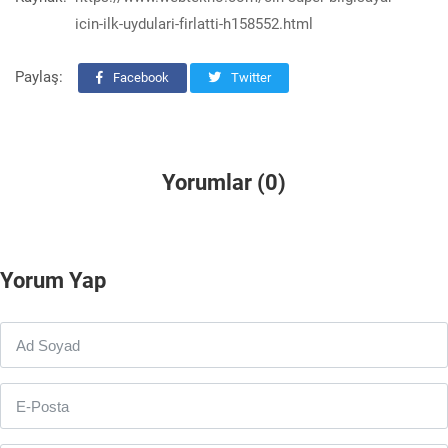
icin-ilk-uydulari-firlatti-h158552.html
Paylaş:
Facebook
Twitter
Yorumlar (0)
Yorum Yap