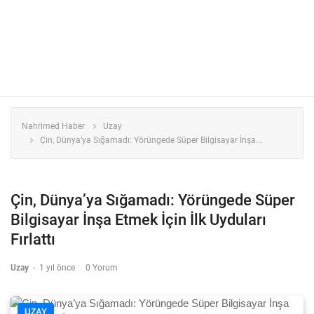
Nahrimed Haber
Uzay
Çin, Dünya’ya Sığamadı: Yörüngede Süper Bilgisayar İnşa...
Çin, Dünya’ya Sığamadı: Yörüngede Süper
Bilgisayar İnşa Etmek İçin İlk Uyduları
Fırlattı
Uzay
-
1 yıl önce
0 Yorum
UZAY