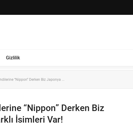
Gizlilik
dilerine “Nippon” Derken Biz Japonya ...
erine “Nippon” Derken Biz
klı İsimleri Var!