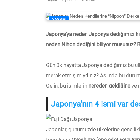
Yaşam
-
2 yıl önce
0 Yorum
YAŞAM
Japonya’ya neden Japonya dediğimizi hi
neden Nihon dediğini biliyor musunuz? B
Günlük hayatta Japonya dediğimiz bu ü
merak etmiş miydiniz? Aslında bu durum
Gelin, bu isimlerin
nereden geldiğine
ve n
Japonya’nın 4 ismi var d
Japonlar, günümüzde ülkelerine genellik
topraklara
Oyashima (ana ada) veya Ya