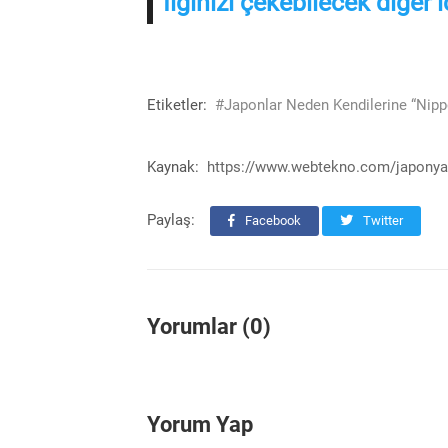
İlginizi çekebilecek diğer i
Etiketler:
#Japonlar Neden Kendilerine “Nippo
Kaynak:
https://www.webtekno.com/japonya
Paylaş:
Facebook
Twitter
Yorumlar (0)
Yorum Yap