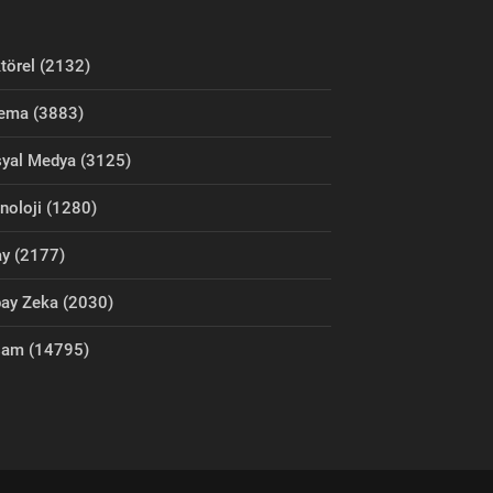
törel (2132)
ema (3883)
yal Medya (3125)
noloji (1280)
y (2177)
ay Zeka (2030)
şam (14795)