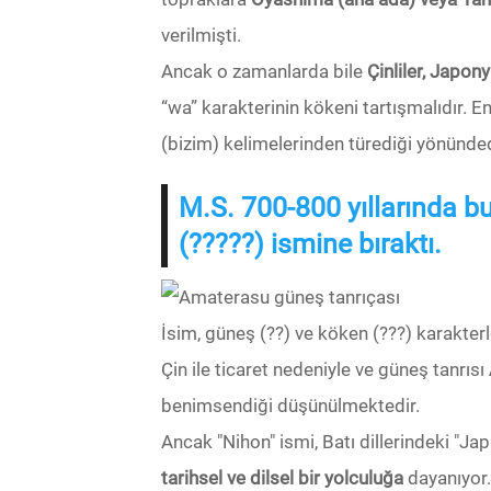
verilmişti.
Ancak o zamanlarda bile
Çinliler, Japon
“wa” karakterinin kökeni tartışmalıdır. 
(bizim) kelimelerinden türediği yönünded
M.S. 700-800 yıllarında b
(?????) ismine bıraktı.
İsim, güneş (??) ve köken (???) karakter
Çin ile ticaret nedeniyle ve güneş tanrısı
benimsendiği düşünülmektedir.
Ancak "Nihon" ismi, Batı dillerindeki "Jap
tarihsel ve dilsel bir yolculuğa
dayanıyor.