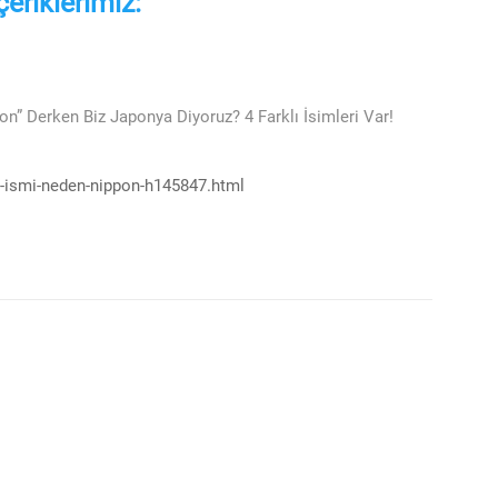
çeriklerimiz:
n” Derken Biz Japonya Diyoruz? 4 Farklı İsimleri Var!
-ismi-neden-nippon-h145847.html