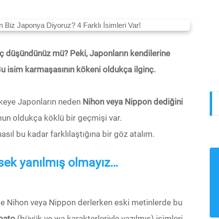
ç düşündünüz mü? Peki, Japonların kendilerine
u isim karmaşasının kökeni oldukça ilginç.
lkeye Japonların neden
Nihon veya Nippon dediğini
un oldukça köklü bir geçmişi var.
asıl bu kadar farklılaştığına bir göz atalım.
esek yanılmış olmayız…
le Nihon veya Nippon derlerken eski metinlerde bu
mato
(büyük ve wa karakterleriyle yazılmış) isimleri