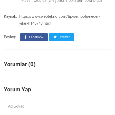
#Nasıl Oldu da İyileştirici Tıbbın Sembolü Oldu?
Kaynak:
https://www.webtekno.com/tip-sembolu-neden-
yilan-h145743.html
Paylaş:
Facebook
Twitter
Yorumlar (0)
Yorum Yap